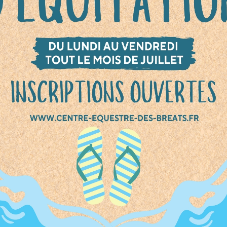
s Bréats t’accueille tout le mois de juillet pou
 d’équitation du lundi au vendredi !
Au
mme : Que tu sois débutant ou cavalier confi
vivre une semaine (ou plus
) au rythme des
 !
Tout le mois de juillet
[…]
ités enfants
,
activités équestres
,
équitation
,
poney
,
poney-cl
es
es équestres
Catégories
ÉVÈNEMENTS
PORTES OUVERTES