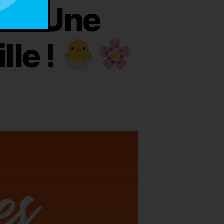
s – Une
lle !