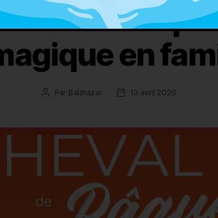
heval de Pâque
magique en fami
Par
Balthazar
13 avril 2026
Auteur
Date
de
de
l’article
l’article