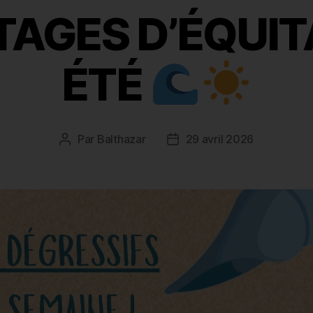
TAGES D’ÉQUIT
ÉTÉ
Par
Balthazar
29 avril 2026
Auteur
Date
de
de
l’article
l’article