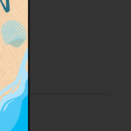
r des
rmé,
ub
,