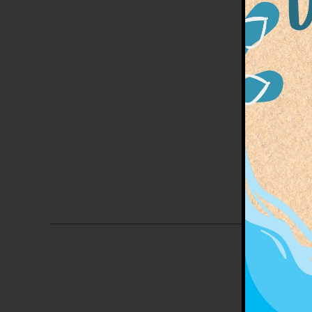
Club de
stages
progra
viens 
poneys
activ
Étiquett
stag