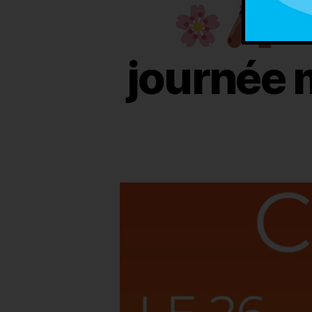
C
journée 