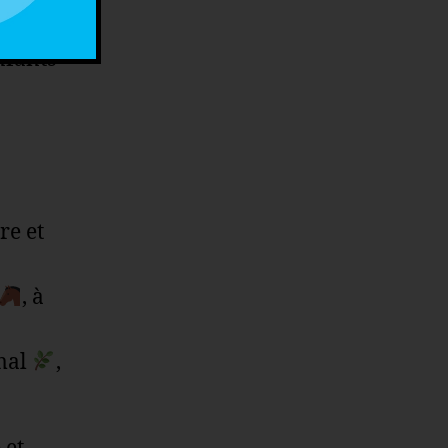
n,
nfants
re et
, à
imal
,