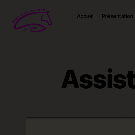
Accueil
Présentation
Poney-
club
des
Bréats
Assist