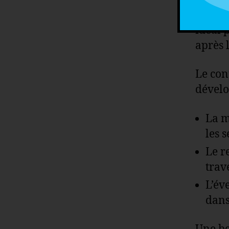
Un esp
idéal 
après l
Le con
dévelo
La m
les 
Le r
trav
L’év
dans