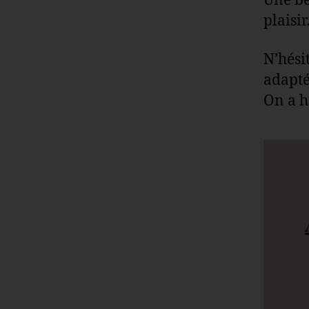
Une be
plaisi
N’hési
adapté
On a hâ