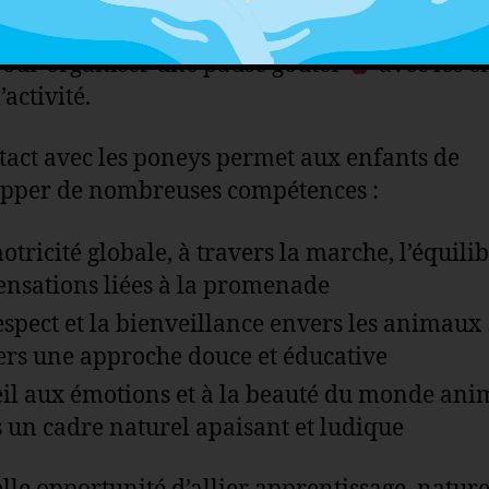
ace ombragé est également à votre dispositio
pour organiser une pause goûter
avec les e
’activité.
tact avec les poneys permet aux enfants de
pper de nombreuses compétences :
otricité globale, à travers la marche, l’équilib
sensations liées à la promenade
espect et la bienveillance envers les animaux
ers une approche douce et éducative
eil aux émotions et à la beauté du monde an
 un cadre naturel apaisant et ludique