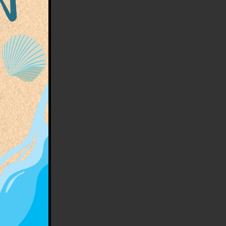
s
us
moments
ure !
ment
e
g de