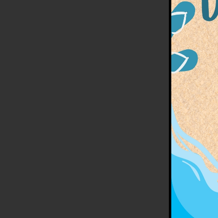
Parce 
beaux 
Vous ê
découv
accom
Notre 
de déc
Nous p
adapté
bienve
homol
l’activi