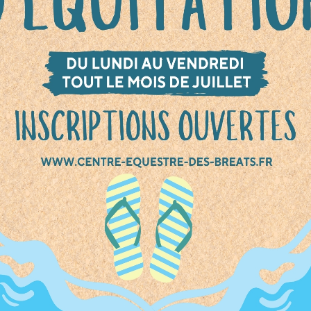
que les premières découvertes laissent les plu
souvenirs !
tes assistante maternelle et souhaitez faire
rir le monde des poneys aux enfants que vo
pagnez ?
Poney Club vous ouvre ses portes pour des 
ouverte, de plaisir et de partage en pleine nat
roposons des promenades à poney spéciale
es aux tout-petits, dans un cadre sécurisé et
illant. Chaque enfant est équipé d’une bomb
oguée
pour garantir sa sécurité tout au lon
té.