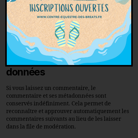
personnelles
Si vous demandez une réinitialisation de votre
mot de passe, votre adresse IP sera incluse dans
l’e-mail de réinitialisation.
Durées de stockage de vos
données
Si vous laissez un commentaire, le
commentaire et ses métadonnées sont
conservés indéfiniment. Cela permet de
reconnaître et approuver automatiquement les
commentaires suivants au lieu de les laisser
dans la file de modération.