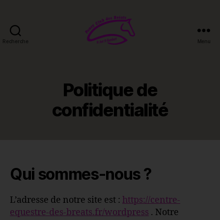
Recherche
Menu
Poney-
club
des
Bréats
Politique de
confidentialité
Qui sommes-nous ?
L’adresse de notre site est :
https://centre-
equestre-des-breats.fr/wordpress
. Notre