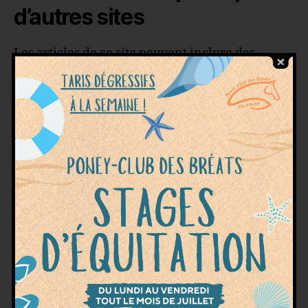
d’autres sites
Les articles de ce site peuvent inclure des
contenus intégrés (par exemple des vidéos,
images, articles…). Le contenu intégré depuis
d’autres sites se comporte de la même manière
que si le visiteur se rendait sur cet autre site.
Ces sites web pourraient collecter des données
sur vous, utiliser des cookies, embarquer des
outils de suivis tiers, suivre vos interactions
avec ces contenus embarqués si vous disposez
d’un compte connecté sur leur site web.
Utilisation et transmission
de vos données