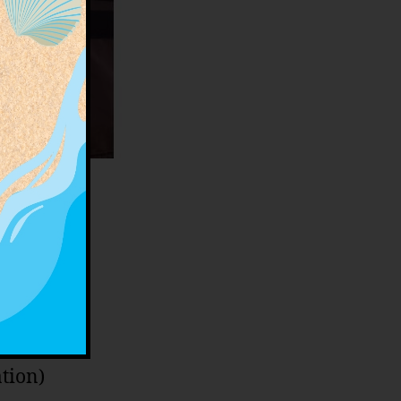
ambert,
e faire
cture
r la
tion)