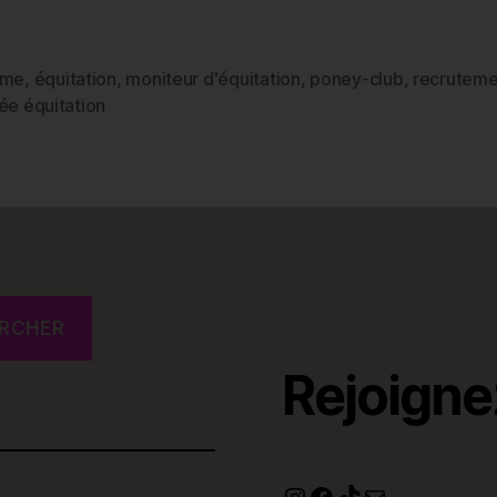
ôme
,
équitation
,
moniteur d'équitation
,
poney-club
,
recruteme
es
ée équitation
RCHER
Rejoigne
Instagram
Facebook
TikTok
E-mail