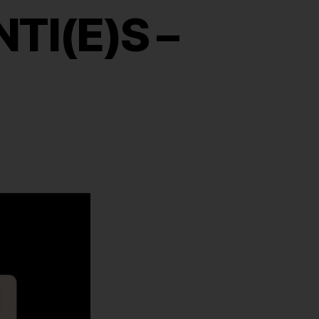
I(E)S –
6