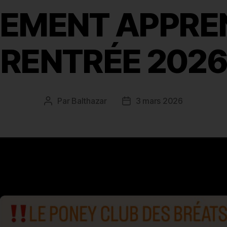
EMENT APPRENT
RENTRÉE 202
Par
Balthazar
3 mars 2026
Auteur
Date
de
de
l’article
l’article