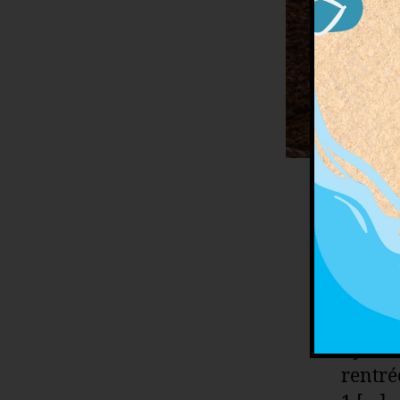
Le Pon
prépar
de ta 
appren
dynami
rentré