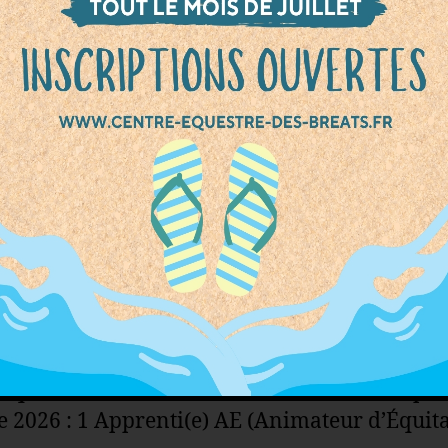
ey Club des Bréats, situé à Saint-Just-Saint-R
e dès maintenant la rentrée 2026 ! Tu rêves d
passion pour les chevaux ton métier ? Tu veux
dre, progresser et évoluer au sein d’une stru
que et bienveillante ? Nous recherchons pou
e 2026 : 1 Apprenti(e) AE (Animateur d’Équita