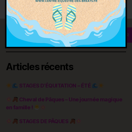
club
,
recrutement
,
rentrée équitation
Rechercher
RECHERCHER
Articles récents
STAGES D’ÉQUITATION – ÉTÉ
Cheval de Pâques – Une journée magique
en famille !
STAGES DE PÂQUES