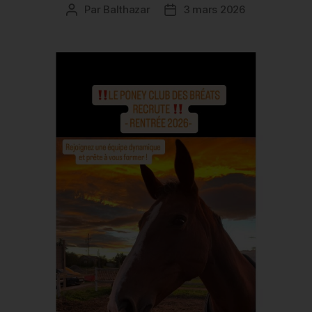
Par
Balthazar
3 mars 2026
Auteur
Date
de
de
l’article
l’article