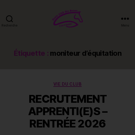
Recherche
Menu
Poney-
club
des
Bréats
Étiquette :
moniteur d’équitation
Catégories
VIE DU CLUB
RECRUTEMENT
APPRENTI(E)S –
RENTRÉE 2026