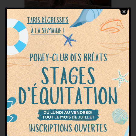
Le Poney Club des Bréats, situé à Saint-Just-
Saint-Rambert, prépare dès maintenant la
rentrée 2026 ! Tu rêves de faire de ta passion
pour les chevaux ton métier ? Tu veux
apprendre, progresser et évoluer au sein d’une
structure dynamique et bienveillante ? Nous
recherchons pour la rentrée 2026 : 1 Apprenti(e)
AE (Animateur d’Équitation) 1 […]
diplôme
,
équitation
,
moniteur d'équitation
,
poney-
Étiquettes