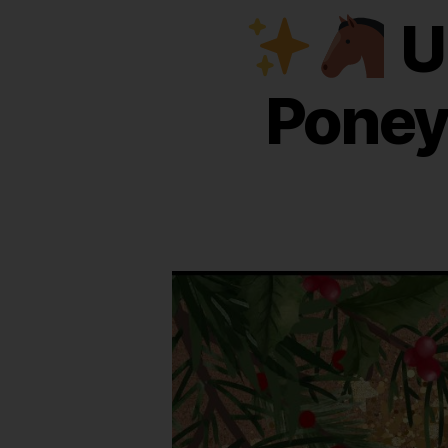
U
Poney