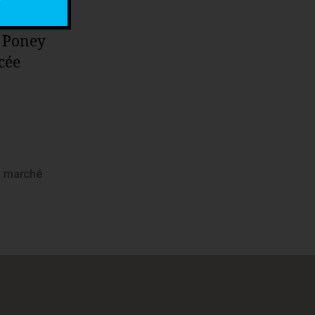
Saint-
e Poney
cée
,
marché