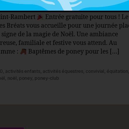
Club des Bréats – Chemin des Bréats – 42170 
aint-Rambert
Entrée gratuite pour tous ! L
es Bréats vous accueille pour une journée pla
e signe de la magie de Noël. Une ambiance
reuse, familiale et festive vous attend. Au
amme :
Baptêmes de poney pour les […]
70
,
activités enfants
,
activités équestres
,
convivial
,
équitation
es
oël
,
noël
,
poney
,
poney-club