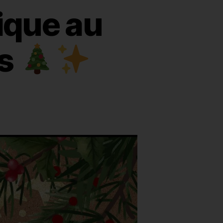
ique au
ts