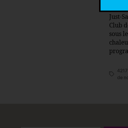
Poney 
Just-S
Club d
sous l
chaleu
progr
421
Étiquett
de n