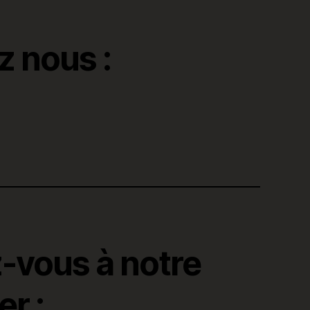
z nous :
z-vous à notre
r :