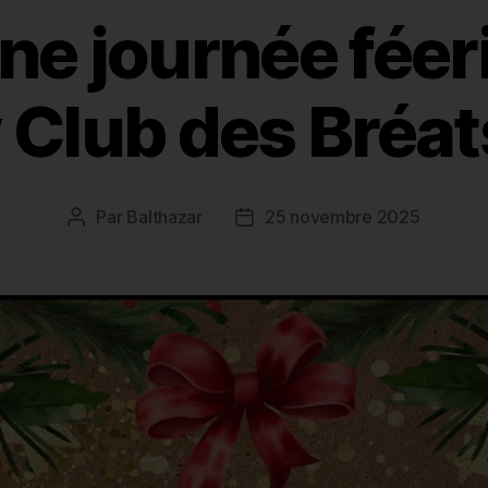
ne journée féer
 Club des Bréa
Par
Balthazar
25 novembre 2025
Auteur
Date
de
de
l’article
l’article