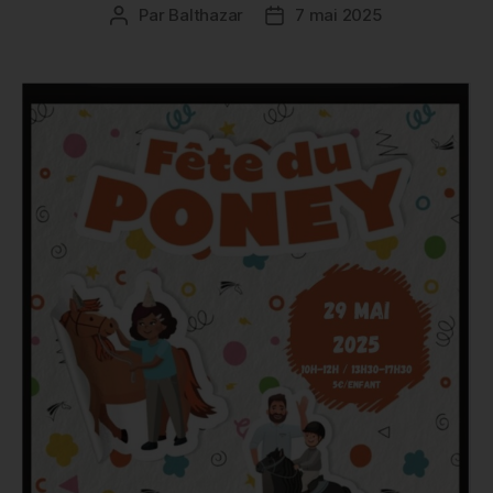
Par
Balthazar
7 mai 2025
Auteur
Date
de
de
l’article
l’article