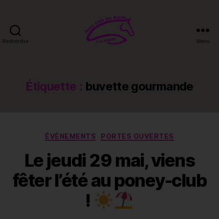
Recherche
Menu
Poney-
club
des
Bréats
Étiquette :
buvette gourmande
Catégories
ÉVÈNEMENTS
PORTES OUVERTES
Le jeudi 29 mai, viens
fêter l’été au poney-club
!