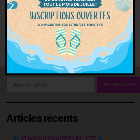
petits aventuriers en herbe, c’est l’occasion
rêvée de monter […]
activité plein air
,
animations enfants
,
ateliers
découverte
,
balades à poney
,
buvette gourmande
,
Étiquettes
chasse des lieux
,
club équestre
,
fête du poney
,
journée en famille
,
portes ouvertes
Rechercher
RECHERCHER
Articles récents
STAGES D’ÉQUITATION – ÉTÉ