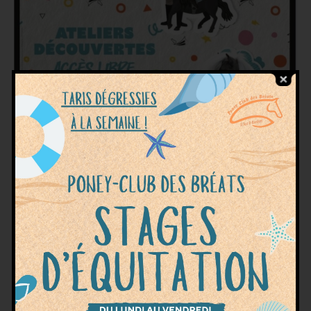
Prépare-toi à une journée pleine de rires, de
découvertes et de moments inoubliables à nos
côtés ! À l’occasion de la Fête du Poney, notre
poney-club t’invite à passer un moment
magique en famille ou entre amis. Au
programme :
Balades à poney – Pour les