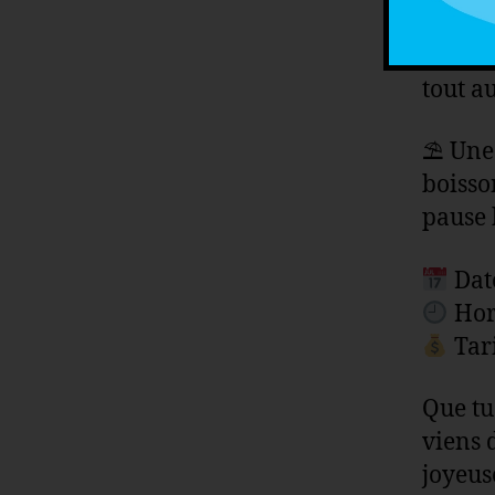
piste 
Anim
tout a
⛱ Une 
boisso
pause 
Date
Hora
Tari
Que tu
viens 
joyeus