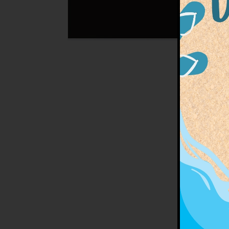
Prépar
et de 
Fête d
moment
Au pr
Bala
c’est 
La g
des ind