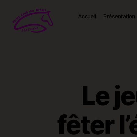
Accueil
Présentation
Poney-
club
des
Bréats
Le j
fêter l