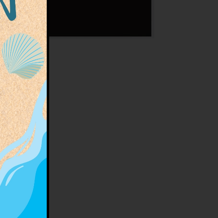
ertes
n de la
herbe,
x !
rouve
u de