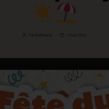
Par
Balthazar
7 mai 2025
Auteur
Date
de
de
l’article
l’article