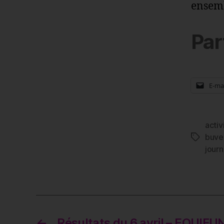
ensemb
Par
E-mai
activ
buve
Étiquett
journ
←
Résultats du 6 avril – EQUIFU