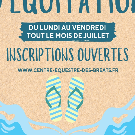
e-toi à une journée pleine de rires, de découv
moments inoubliables à nos côtés ! À l’occasio
u Poney, notre poney-club t’invite à passer un
 magique en famille ou entre amis.
ogramme :
des à poney – Pour les petits aventuriers en 
l’occasion rêvée de monter nos poneys tout dou
rande chasse des lieux – Explore le club, ret
ices et découvre tous ses secrets au fil d’un je