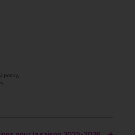
 à poney
,
ey
,
tions pour la saison 2025-2026
→