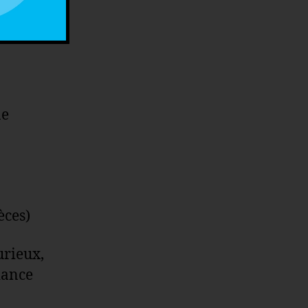
antis
ne
èces)
urieux,
iance