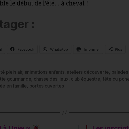
le le début de l’été… à cheval !
tager :
l
Facebook
WhatsApp
Imprimer
Plus
ité plein air
,
animations enfants
,
ateliers découverte
,
balades
tte gourmande
,
chasse des lieux
,
club équestre
,
fête du pon
es
ée en famille
,
portes ouvertes
N à Unieux
Les inscrip