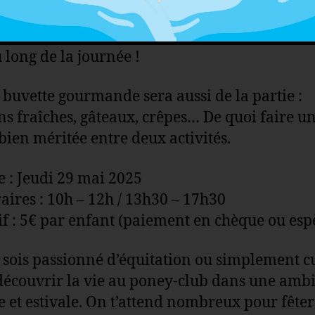
amusant !
ations surprises – Jeux, défis et sourires gar
u long de la journée !
buvette gourmande sera aussi de la partie :
ns fraîches, gâteaux, crêpes… De quoi faire u
bien méritée entre deux activités.
 : Jeudi 29 mai 2025
ires : 10h – 12h / 13h30 – 17h30
f : 5€ par enfant (paiement en chèque ou esp
 sois passionné d’équitation ou simplement c
découvrir la vie au poney-club dans une amb
e et estivale. On t’attend nombreux pour fêter