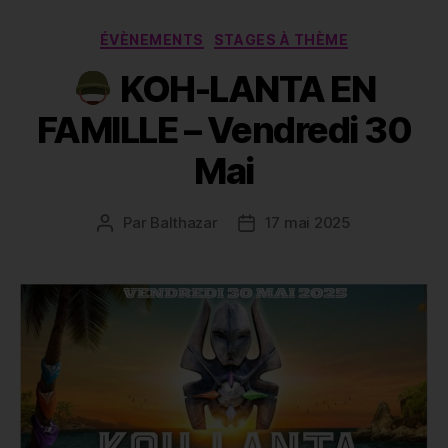
Catégories
ÉVÈNEMENTS
STAGES À THÈME
KOH-LANTA EN
FAMILLE – Vendredi 30
Mai
Par
Balthazar
17 mai 2025
Auteur
Date
de
de
l’article
l’article