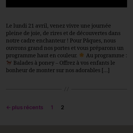
Le lundi 21 avril, venez vivre une journée
pleine de joie, de rires et de découvertes dans
notre cadre enchanteur ! Pour Pâques, nous
ouvrons grand nos portes et vous préparons un
programme haut en couleur.
Au programme :
Balades à poney – Offrez à vos enfants le
bonheur de monter sur nos adorables […]
Pagination
←
plus récents
1
2
des
publications