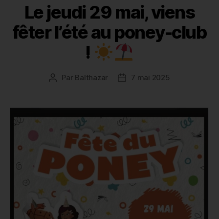
Le jeudi 29 mai, viens
fêter l’été au poney-club
!
Par
Balthazar
7 mai 2025
Auteur
Date
de
de
l’article
l’article