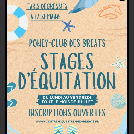
Prépare-toi à une journée pleine de rires, de
découvertes et de moments inoubliables à nos
côtés ! À l’occasion de la Fête du Poney, notre
poney-club t’invite à passer un moment
magique en famille ou entre amis. Au
programme :
Balades à poney – Pour les
petits aventuriers en herbe, c’est l’occasion
rêvée de monter […]
activité plein air
,
animations enfants
,
ateliers
découverte
,
balades à poney
,
buvette gourmande
,
Étiquettes
chasse des lieux
,
club équestre
,
fête du poney
,
journée en famille
,
portes ouvertes
Catégories
ÉVÈNEMENTS
PORTES OUVERTES