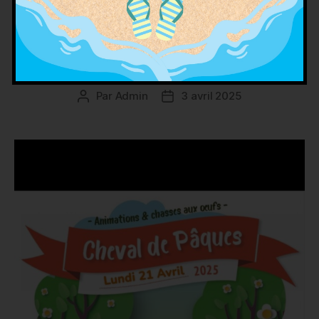
Cheval de Pâques –
Une journée magique en
famille !
Par
Admin
3 avril 2025
Auteur
Date
de
de
l’article
l’article