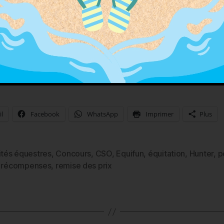
es beaux lots.
ommes très fiers de vous
tager :
l
Facebook
WhatsApp
Imprimer
Plus
ités équestres
,
Concours
,
CSO
,
Equifun
,
équitation
,
Hunter
,
p
es
,
récompenses
,
remise des prix