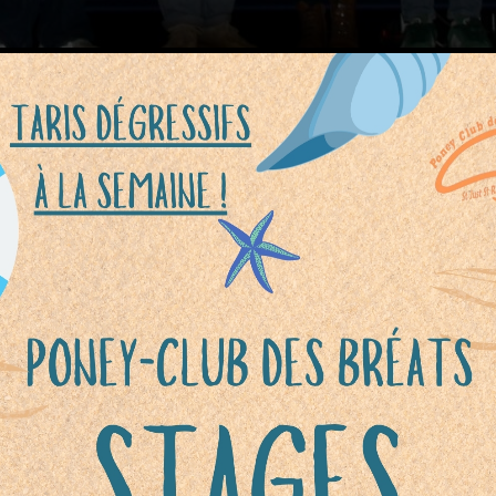
vons eu le plaisir de participer à la
remise d
du circuit départemental du CDE
vendredi 
r, un très beau moment pour clôturer la saiso
 à l’honneur le travail de nos cavaliers.
avaliers du club ont été classés
, avec d’excel
ts dans différentes disciplines :