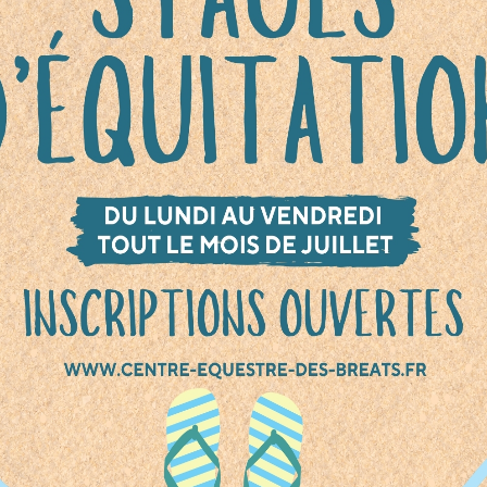
a
–
3ᵉ en
CSO Club 3
ha
–
1ʳᵉ en
CSO Club 4
rie
–
1ʳᵉ en
Hunter Club Élite
mence
–
2ᵉ en
Hunter Club Élite
lle V.
–
2ᵉ en
Hunter Club 1
–
1ʳᵉ en
Equifun Club Poney Cadet
e
–
1ʳᵉ en
Equifun Club Poney Minime
rand bravo à tous les cavaliers pour leur
ment tout au long de la saison, ainsi qu’aux
x, poneys et encadrants qui rendent ces résul
les.
ci au CDE pour l’organisation de ce circuit