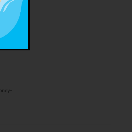
oney-