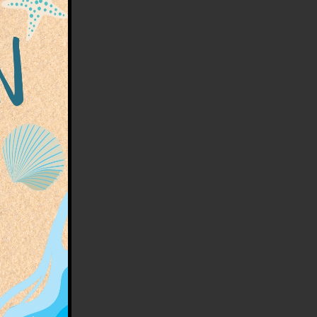
tats
 et