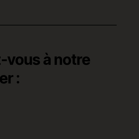
z-vous à notre
r :