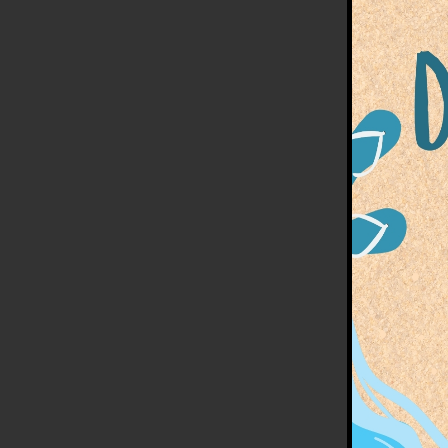
Lyci
Sas
Valé
Clé
Cami
Iléa
Lyli
Un g
engage
chevau
possib
Mer