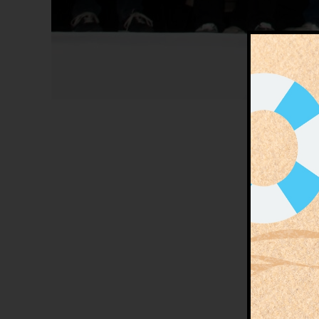
Nous a
prix 
janvie
mettre
7 c
résulta