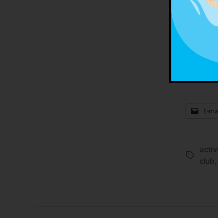
pour c
Nous s
Par
E-mai
activ
Étiquett
club