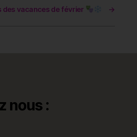
 des vacances de février
→
z nous :