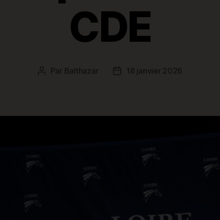
CDE
Par
Balthazar
18 janvier 2026
Auteur
Date
de
de
l’article
l’article