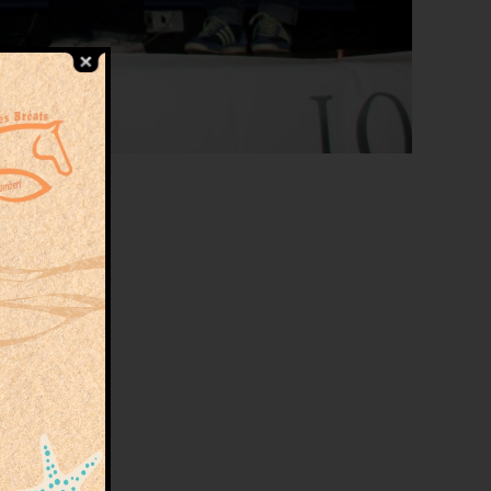
es
16
n et
lents