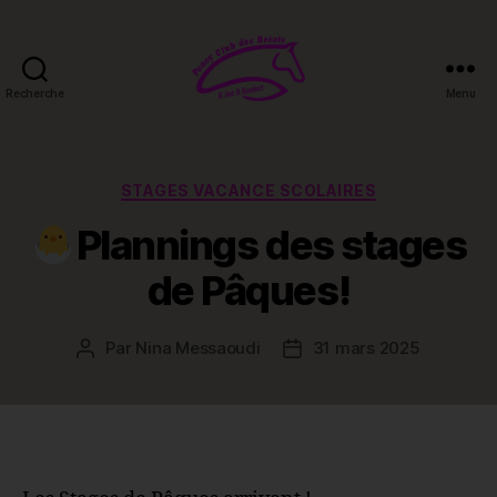
Recherche
Menu
Poney-
club
des
Bréats
Catégories
STAGES VACANCE SCOLAIRES
Plannings des stages
de Pâques!
Par
Nina Messaoudi
31 mars 2025
Auteur
Date
de
de
l’article
l’article