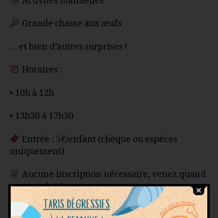
Activités manuelles
Grande chasse aux œufs
… et bien d’autres surprises !
Horaires :
• 10h à 12h
• 13h30 à 17h30
Entrée : 5€/enfant (chèque ou espèces
uniquement)
Aucune inscription nécessaire, venez quand
vous voulez !
Nous avons hâte de vous accueillir pour fêter